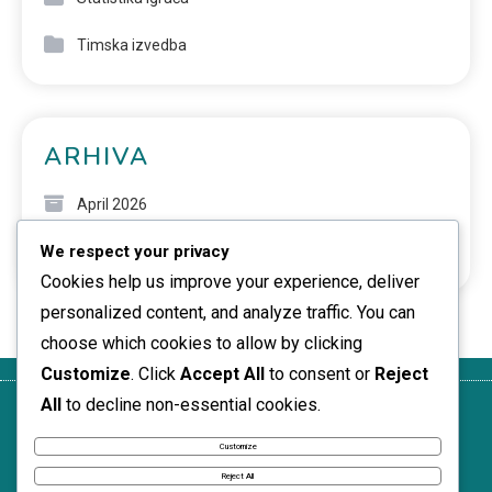
Timska izvedba
ARHIVA
April 2026
We respect your privacy
March 2026
Cookies help us improve your experience, deliver
personalized content, and analyze traffic. You can
choose which cookies to allow by clicking
Customize
. Click
Accept All
to consent or
Reject
All
to decline non-essential cookies.
O
Kontaktirajte
Uvjeti
Politika zaštite
Politika
nama
nas
korištenja
podataka
kolačića
Customize
News Express © 2026. All Rights Reserved.
Reject All