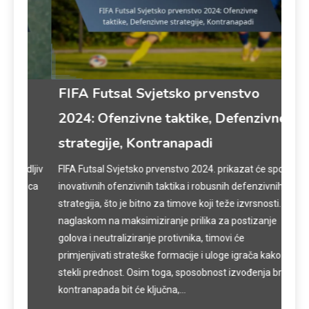
FIFA Futsal Svjetsko prvenstvo
FIF
2024: Ofenzivne taktike, Defenzivne
202
strategije, Kontranapadi
izv
dljiv
FIFA Futsal Svjetsko prvenstvo 2024. prikazat će spoj
FIFA
mica
inovativnih ofenzivnih taktika i robusnih defenzivnih
će n
strategija, što je bitno za timove koji teže izvrsnosti. S
list
naglaskom na maksimiziranje prilika za postizanje
rasp
golova i neutraliziranje protivnika, timovi će
Špan
primjenjivati strateške formacije i uloge igrača kako bi
poput
stekli prednost. Osim toga, sposobnost izvođenja brzih
kraj
kontranapada bit će ključna,…
doga