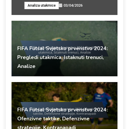
03/04/2026
Analiza utakmice
Tim
FIFA Futsal Svjetsko prvenstvo 2024:
Pregledi utakmica, Istaknuti trenuci,
Analize
Marco Valente
06/04/2026
Analiza utakmice
FIFA Futsal Svjetsko prvenstvo 2024:
Ofenzivne taktike, Defenzivne
strategije, Kontranapadi