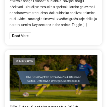
otkrivala snage i slabosti sudionika. Navijači mogu
očekivati uzbudljive trenutke s spektakularnim golovima i
nezaboravnim trenucima, dok dubinska analiza utakmica
nudi uvide u strategije timova i izvedbe igrača koje oblikuju
narativ turnira. Key sections in the article: Toggle […]
Read More
15 MINS READ
FIFA Futsal Svjetsko prvenstvo 2024: