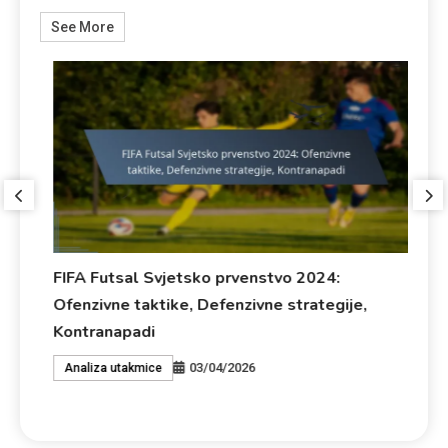
See More
di
FIFA Futsal Svjetsko prvenstvo 2024:
FI
Ofenzivne taktike, Defenzivne strategije,
Ra
Kontranapadi
tr
03/04/2026
Analiza utakmice
T