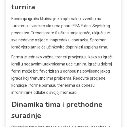
turnira
Kondicija igrača ključna je za optimalnu izvedbu na
turnirima s visokim ulozima poput FIFA Futsal Svjetskog
prvenstva. Treneri prate fizičko stanje igrača, uključujući
sve nedavne ozljede i napredak u oporavku. Spreman
igrač vjerojatnije će učinkovito doprinijeti uspjehu tima.
Forma je jednako važna; treneri procjenjuju kako su igrači
igrali u nedavnim utakmicama uoči turnira. Igrač u dobroj
formi može biti favoriziran u odnosu na povijesno jakog
igrača koji trenutno ima problema. Redovite procjene
kondicije i forme pomažu trenerima da donesu
informirane odluke o svojoj momčadi.
Dinamika tima i prethodne
suradnje