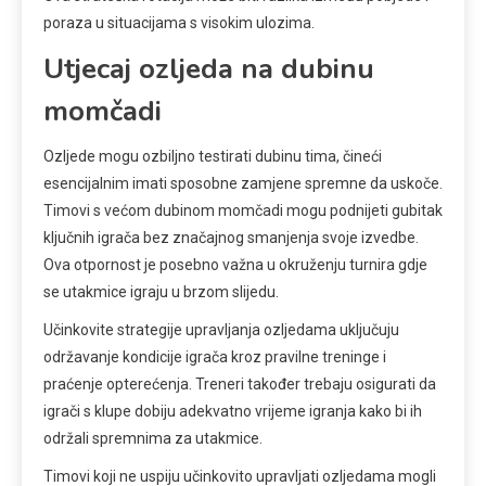
poraza u situacijama s visokim ulozima.
Utjecaj ozljeda na dubinu
momčadi
Ozljede mogu ozbiljno testirati dubinu tima, čineći
esencijalnim imati sposobne zamjene spremne da uskoče.
Timovi s većom dubinom momčadi mogu podnijeti gubitak
ključnih igrača bez značajnog smanjenja svoje izvedbe.
Ova otpornost je posebno važna u okruženju turnira gdje
se utakmice igraju u brzom slijedu.
Učinkovite strategije upravljanja ozljedama uključuju
održavanje kondicije igrača kroz pravilne treninge i
praćenje opterećenja. Treneri također trebaju osigurati da
igrači s klupe dobiju adekvatno vrijeme igranja kako bi ih
održali spremnima za utakmice.
Timovi koji ne uspiju učinkovito upravljati ozljedama mogli