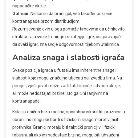
napadačke akcije.
Golman:
Ne samo da brani gol, već također pokreće
kontranapade brzom distribucijom.
Razumijevanje ovih uloga pomaže timovima da učinkovito
strukturiraju svoje treninge i strategije igre, osiguravajući
da svaki igrač zna svoje odgovornosti tijekom utakmica.
Analiza snaga i slabosti igrača
Svaka pozicija igrača u futsalu ima inherentne snage i
slabosti koje mogu značajno utjecati na izvedbu tima. Na
primjer, vješt pivot može zadržati braniče i stvoriti akcije,
ali može nedostajati brzine, što ga čini ranjivim na
kontranapade.
Krila su obično brza i agilna, sposobna iskoristiti praznine u
obrani, no mogu se boriti s fizičkom snagom protiv jačih
protivnika. Braniči moraju biti taktički pronicljivi i fizički
robusni, ali ako im nedostaje brzine, mogu biti uhvaćeni