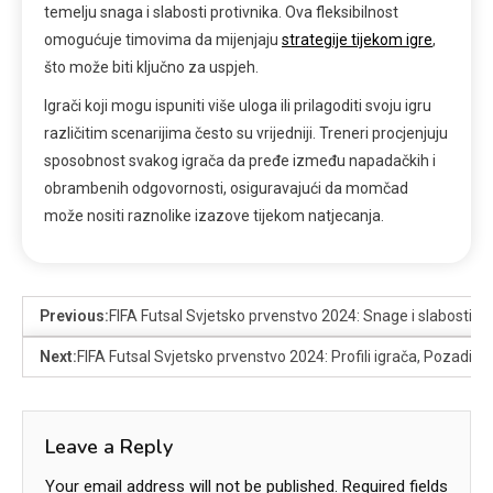
temelju snaga i slabosti protivnika. Ova fleksibilnost
omogućuje timovima da mijenjaju
strategije tijekom igre
,
što može biti ključno za uspjeh.
Igrači koji mogu ispuniti više uloga ili prilagoditi svoju igru
različitim scenarijima često su vrijedniji. Treneri procjenjuju
sposobnost svakog igrača da pređe između napadačkih i
obrambenih odgovornosti, osiguravajući da momčad
može nositi raznolike izazove tijekom natjecanja.
Previous:
FIFA Futsal Svjetsko prvenstvo 2024: Snage i slabosti tim
Next:
FIFA Futsal Svjetsko prvenstvo 2024: Profili igrača, Pozadina,
Leave a Reply
Your email address will not be published.
Required fields