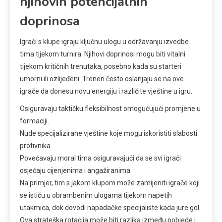
njihovih potencijalnih
doprinosa
Igrači s klupe igraju ključnu ulogu u održavanju izvedbe
tima tijekom turnira. Njihovi doprinosi mogu biti vitalni
tijekom kritičnih trenutaka, posebno kada su starteri
umorni ili ozlijeđeni. Treneri često oslanjaju se na ove
igrače da donesu novu energiju i različite vještine u igru.
Osiguravaju taktičku fleksibilnost omogućujući promjene u
formaciji.
Nude specijalizirane vještine koje mogu iskoristiti slabosti
protivnika.
Povećavaju moral tima osiguravajući da se svi igrači
osjećaju cijenjenima i angažiranima.
Na primjer, tim s jakom klupom može zamijeniti igrače koji
se ističu u obrambenim ulogama tijekom napetih
utakmica, dok dovodi napadačke specijaliste kada jure gol.
Ova strateška rotacija može biti razlika između pobjede i