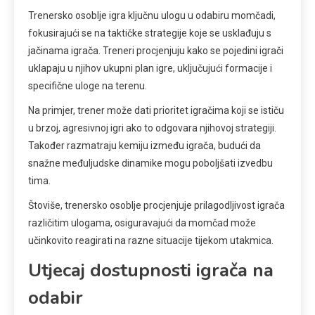
Trenersko osoblje igra ključnu ulogu u odabiru momčadi,
fokusirajući se na taktičke strategije koje se usklađuju s
jačinama igrača. Treneri procjenjuju kako se pojedini igrači
uklapaju u njihov ukupni plan igre, uključujući formacije i
specifične uloge na terenu.
Na primjer, trener može dati prioritet igračima koji se ističu
u brzoj, agresivnoj igri ako to odgovara njihovoj strategiji.
Također razmatraju kemiju između igrača, budući da
snažne međuljudske dinamike mogu poboljšati izvedbu
tima.
Štoviše, trenersko osoblje procjenjuje prilagodljivost igrača
različitim ulogama, osiguravajući da momčad može
učinkovito reagirati na razne situacije tijekom utakmica.
Utjecaj dostupnosti igrača na
odabir