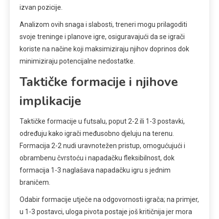
izvan pozicije.
Analizom ovih snaga i slabosti, treneri mogu prilagoditi
svoje treninge i planove igre, osiguravajući da se igrači
koriste na načine koji maksimiziraju njihov doprinos dok
minimiziraju potencijalne nedostatke.
Taktičke formacije i njihove
implikacije
Taktičke formacije u futsalu, poput 2-2 ili 1-3 postavki,
određuju kako igrači međusobno djeluju na terenu.
Formacija 2-2 nudi uravnotežen pristup, omogućujući i
obrambenu čvrstoću i napadačku fleksibilnost, dok
formacija 1-3 naglašava napadačku igru s jednim
braničem.
Odabir formacije utječe na odgovornosti igrača; na primjer,
u 1-3 postavci, uloga pivota postaje još kritičnija jer mora