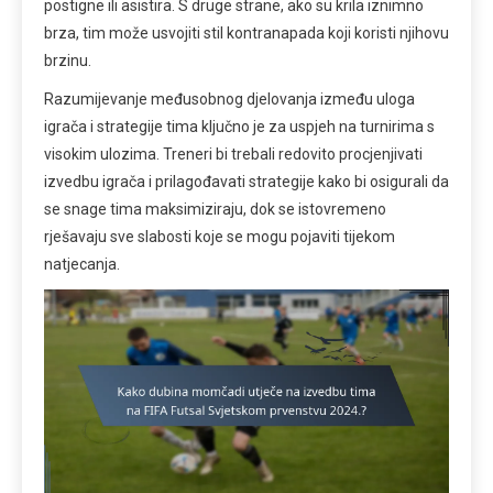
postigne ili asistira. S druge strane, ako su krila iznimno
brza, tim može usvojiti stil kontranapada koji koristi njihovu
brzinu.
Razumijevanje međusobnog djelovanja između uloga
igrača i strategije tima ključno je za uspjeh na turnirima s
visokim ulozima. Treneri bi trebali redovito procjenjivati
izvedbu igrača i prilagođavati strategije kako bi osigurali da
se snage tima maksimiziraju, dok se istovremeno
rješavaju sve slabosti koje se mogu pojaviti tijekom
natjecanja.