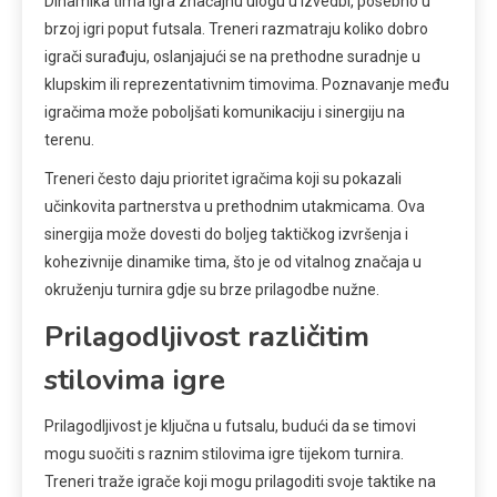
Dinamika tima igra značajnu ulogu u izvedbi, posebno u
brzoj igri poput futsala. Treneri razmatraju koliko dobro
igrači surađuju, oslanjajući se na prethodne suradnje u
klupskim ili reprezentativnim timovima. Poznavanje među
igračima može poboljšati komunikaciju i sinergiju na
terenu.
Treneri često daju prioritet igračima koji su pokazali
učinkovita partnerstva u prethodnim utakmicama. Ova
sinergija može dovesti do boljeg taktičkog izvršenja i
kohezivnije dinamike tima, što je od vitalnog značaja u
okruženju turnira gdje su brze prilagodbe nužne.
Prilagodljivost različitim
stilovima igre
Prilagodljivost je ključna u futsalu, budući da se timovi
mogu suočiti s raznim stilovima igre tijekom turnira.
Treneri traže igrače koji mogu prilagoditi svoje taktike na