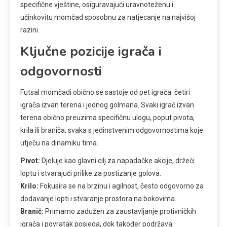
specifične vještine, osiguravajući uravnoteženu i
učinkovitu momčad sposobnu za natjecanje na najvišoj
razini.
Ključne pozicije igrača i
odgovornosti
Futsal momčadi obično se sastoje od pet igrača: četiri
igrača izvan terena i jednog golmana. Svaki igrač izvan
terena obično preuzima specifičnu ulogu, poput pivota,
krila ili braniča, svaka s jedinstvenim odgovornostima koje
utječu na dinamiku tima.
Pivot:
Djeluje kao glavni cilj za napadačke akcije, držeći
loptu i stvarajući prilike za postizanje golova.
Krilo:
Fokusira se na brzinu i agilnost, često odgovorno za
dodavanje lopti i stvaranje prostora na bokovima.
Branič:
Primarno zadužen za zaustavljanje protivničkih
igrača i povratak posjeda, dok također podržava