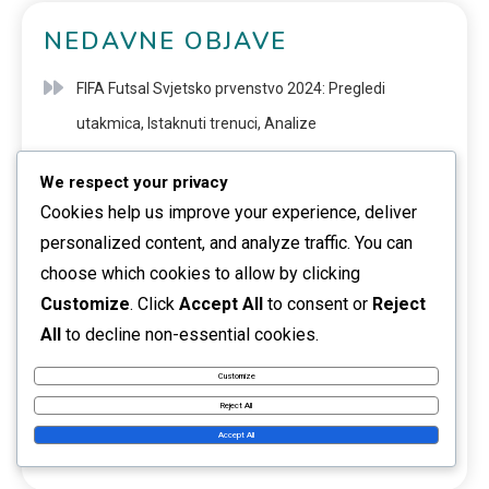
NEDAVNE OBJAVE
FIFA Futsal Svjetsko prvenstvo 2024: Pregledi
utakmica, Istaknuti trenuci, Analize
FIFA Futsal Svjetsko prvenstvo 2024: Ofenzivne
We respect your privacy
taktike, Defenzivne strategije, Kontranapadi
Cookies help us improve your experience, deliver
personalized content, and analyze traffic. You can
FIFA Futsal Svjetsko prvenstvo 2024: Rangiranje
choose which cookies to allow by clicking
timova, povijesne izvedbe, nedavni trendovi
Customize
. Click
Accept All
to consent or
Reject
All
to decline non-essential cookies.
FIFA Futsal Svjetsko prvenstvo 2024: Nagrade za
igrače, priznanja, odlikovanja
Customize
Reject All
FIFA Futsal Svjetsko prvenstvo 2024: Dinamika
Accept All
momčadi, uloge vođenja, utjecaj igrača