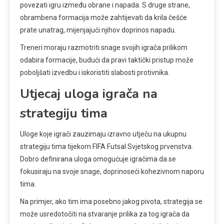
povezati igru između obrane i napada. S druge strane,
obrambena formacija može zahtijevati da krila češće
prate unatrag, mijenjajući njihov doprinos napadu.
Treneri moraju razmotriti snage svojih igrača prilikom
odabira formacije, budući da pravi taktički pristup može
poboljšati izvedbu i iskoristiti slabosti protivnika.
Utjecaj uloga igrača na
strategiju tima
Uloge koje igrači zauzimaju izravno utječu na ukupnu
strategiju tima tijekom FIFA Futsal Svjetskog prvenstva.
Dobro definirana uloga omogućuje igračima da se
fokusiraju na svoje snage, doprinoseći kohezivnom naporu
tima.
Na primjer, ako tim ima posebno jakog pivota, strategija se
može usredotočiti na stvaranje prilika za tog igrača da