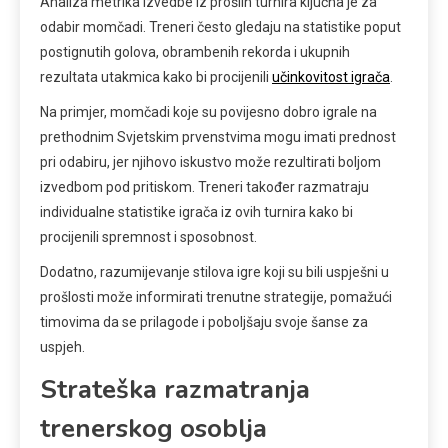
Analiza metrika izvedbe iz prošlih turnira ključna je za
odabir momčadi. Treneri često gledaju na statistike poput
postignutih golova, obrambenih rekorda i ukupnih
rezultata utakmica kako bi procijenili
učinkovitost igrača
.
Na primjer, momčadi koje su povijesno dobro igrale na
prethodnim Svjetskim prvenstvima mogu imati prednost
pri odabiru, jer njihovo iskustvo može rezultirati boljom
izvedbom pod pritiskom. Treneri također razmatraju
individualne statistike igrača iz ovih turnira kako bi
procijenili spremnost i sposobnost.
Dodatno, razumijevanje stilova igre koji su bili uspješni u
prošlosti može informirati trenutne strategije, pomažući
timovima da se prilagode i poboljšaju svoje šanse za
uspjeh.
Strateška razmatranja
trenerskog osoblja