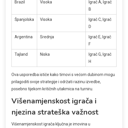
Brazil
Visoka
Igrač A, Igrač
B
Španjolska
Visoka
Igrač C, Igrač
D
Argentina
Srednja
Igrač E, Igrač
F
Tajland
Niska
Igrač G, Igrač
H
Ova usporedba ističe kako timovi s većom dubinom mogu
prilagoditi svoje strategije i održati razinu izvedbe,
posebno tijekom kritičnih utakmica na turniru.
Višenamjenskost igrača i
njezina strateška važnost
Višenamjenskost igrača ključna je imovina u