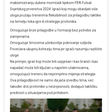
maksimiziranju dubine momčadi tijekom FIFA Futsal
Svjetskog prvenstva 2024. Igrači koji mogu obavljati više
uloga pružaju trenerima fleksibilnost za prilagodbu taktike
na temelju toka igre ili strategije protivnika.
Omogućuje brze prilagodbe u formaciji bez potrebe za
zamjenama.
Omogućuje timovima učinkovitije pokrivanje ozljeda.
Povećava ukupnu koheziju tima jer igrači razumiju različite
uloge.
Na primjer, igrač koji može biti uspješan i kao branič i kao
napadač može biti ključan u napetim utakmicama,
omogućujući treneru da neprimjetno mijenja strategije.
Ova prilagodljivost ne samo da jača izvedbu tima, već
također drži protivnike u neizvjesnosti, dodajući taktičku
prednost u situacijama pod pritiskom.