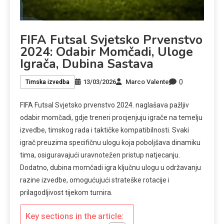
FIFA Futsal Svjetsko Prvenstvo
2024: Odabir Momčadi, Uloge
Igrača, Dubina Sastava
0
13/03/2026
Marco Valente
Timska izvedba
FIFA Futsal Svjetsko prvenstvo 2024. naglašava pažljiv
odabir momčadi, gdje treneri procjenjuju igrače na temelju
izvedbe, timskog rada i taktičke kompatibilnosti. Svaki
igrač preuzima specifičnu ulogu koja poboljšava dinamiku
tima, osiguravajući uravnotežen pristup natjecanju.
Dodatno, dubina momčadi igra ključnu ulogu u održavanju
razine izvedbe, omogućujući strateške rotacije i
prilagodljivost tijekom turnira.
Key sections in the article: